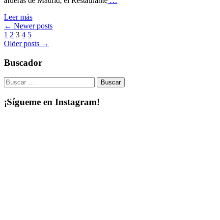
afueras de Madrid, el Restaurante
…
Leer más
←
Newer posts
1
2
3
4
5
Older posts
→
Buscador
¡Sígueme en Instagram!